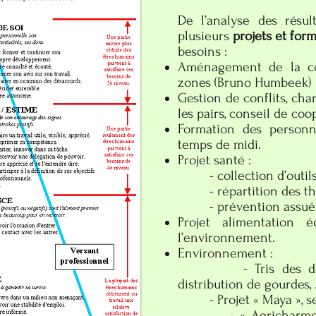
De l’analyse des résul
plusieurs
projets et for
besoins :
Aménagement de la cou
zones (Bruno Humbeek)
Gestion de conflits, cha
les pairs, conseil de coo
Formation des personn
temps de midi.
Projet santé :
- collection d’outil
- répartition des th
- prévention assué
Projet alimentation 
l’environnement.
Environnement :
- Tris des déchets
distribution de gourdes,
- Projet « Maya », sem
- « Agricharme », «