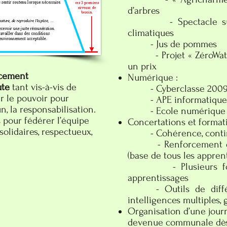
d’arbres
- Spectacle sur l
climatiques
- Jus de pommes
- Projet « ZéroWatt »
un prix
rcement
Numérique :
ute
tant vis-à-vis de
- Cyberclasse 2009
er le pouvoir pour
- APE informatique à 
, la responsabilisation.
- Ecole numérique :
s pour fédérer l’équipe
Concertations et format
solidaires, respectueux,
- Cohérence, continui
- Renforcement de l’
(base de tous les appren
- Plusieurs format
apprentissages
- Outils de différen
intelligences multiples
Organisation d’une journ
devenue communale dè