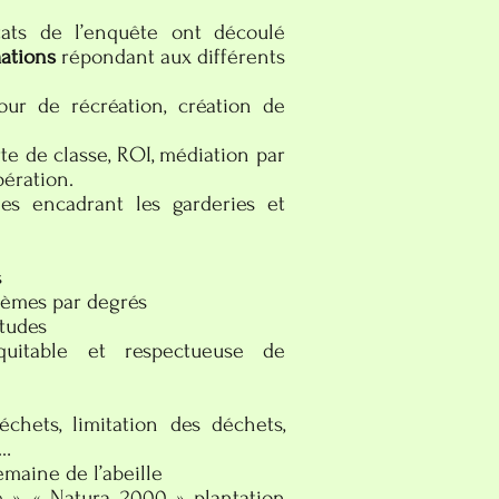
tats de l’enquête ont découlé
mations
répondant aux différents
r de récréation, création de
rte de classe, ROI, médiation par
pération.
es encadrant les garderies et
s
èmes par degrés
tudes
équitable et respectueuse de
, limitation des déchets,
 …
aine de l’abeille
 Natura 2000 » plantation