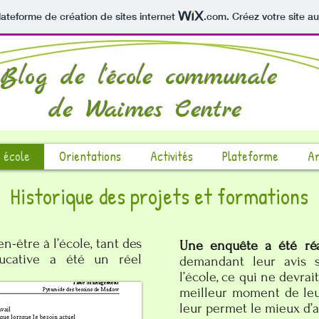
lateforme de création de sites internet
.com
. Créez votre site au
Blog de l'école communale
de
Waimes Centre
 école
Orientations
Activités
Plateforme
Ar
Historique des projets et formations
n-être à l’école, tant des
Une enquête a été réa
ucative a été un réel
demandant leur avis 
l’école, ce qui ne devrai
des besoins de Maslow
:
meilleur moment de leu
leur permet le mieux d